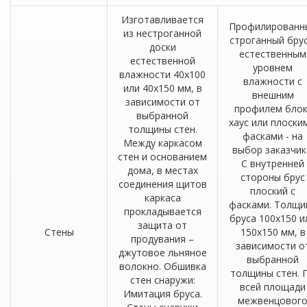
Изготавливается
Профилированн
из нестроганной
строганный брус
доски
естественным
естественной
уровнем
влажности 40х100
влажности с
или 40х150 мм, в
внешним
зависимости от
профилем блок
выбранной
хаус или плоски
толщины стен.
фасками - на
Между каркасом
выбор заказчик
стен и основанием
С внутренней
дома, в местах
стороны брус
соединения щитов
плоский с
каркаса
фасками. Толщи
прокладывается
бруса 100х150 и
защита от
Стены
150х150 мм, в
продувания –
зависимости о
джутовое льняное
выбранной
волокно. Обшивка
толщины стен. 
стен снаружи:
всей площади
Имитация бруса.
межвенцовог