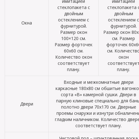
имитацией
имитацией
стеклопакета с
стеклопакета 
двойным
двойным
остеклением с
остеклением с
Окна
фурнитурой.
фурнитурой.
Размер окон
Размер окон 80х
100×120 см.
см. Размер
Размер форточек
форточек 60х6
60х60 см.
см. Количеств
Количество окон
окон
соответствует
соответствуе
плану.
плану.
Входные и межкомнатные двери
каркасные 180х80 см обшитые вагонк
сорта «В» камерной сушки. Двери в
парную клиновые специально для бань
Двери
полотно двери 70х170 см. Дверные
проемы снаружи и изнутри обналичен
гладким наличником. Количество двер
соответствует плану.
Чистовой пол – шпунтованная доска