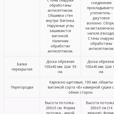
Стены снаружи
соединения
обработаны
прокладываетс
антисептиком.
утеплитель -
Обшивка стен
джутовое
внутри: Вагонка.
волокно. Сборк
Наружные углы
на металлическ
зашиваются
нагеля (гвозди)
вагонкой.
Стены снаруж
Наличник
обработаны
обработан
антисептиком.
антисептиком.
Доска обрезная
Доска обрезна
Балки
100х40 мм. Шаг 59
100х40 мм. Шаг 
перекрытия
см.
см.
Каркасно-щитовые, 100 мм. обшиты
Перегородки
вагонкой сорта «В» камерной сушки с
обеих сторон.
Высота потолка -
Высота потолка
200±5 см. Форма
200±5 см (14
потолка - аркой
венцов). Форм