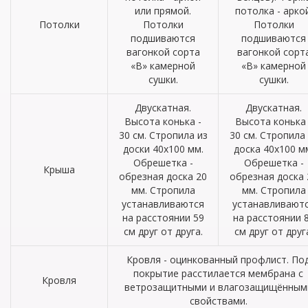
или прямой.
потолка - аркой
Потолки
Потолки
Потолки
подшиваются
подшиваются
вагонкой сорта
вагонкой сорт
«В» камерной
«В» камерной
сушки.
сушки.
Двускатная.
Двускатная.
Высота конька -
Высота конька 
30 см. Стропила из
30 см. Стропила
доски 40х100 мм.
доска 40х100 м
Обрешетка -
Обрешетка -
Крыша
обрезная доска 20
обрезная доска 
мм. Стропила
мм. Стропила
устанавливаются
устанавливают
на расстоянии 59
на расстоянии 
см друг от друга.
см друг от друг
Кровля - оцинкованный профлист. По
покрытие расстилается мембрана с
Кровля
ветрозащитными и влагозащищённым
свойствами.