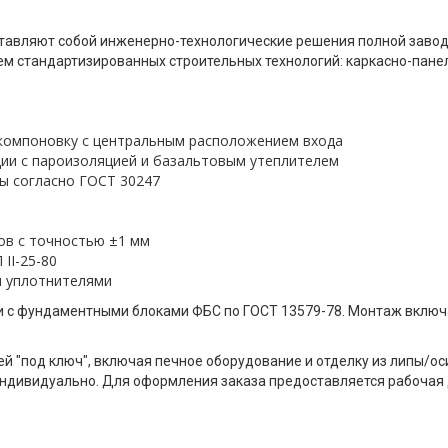
авляют собой инженерно-технологические решения полной завод
ем стандартизированных строительных технологий: каркасно-пане
компоновку с центральным расположением входа
и с пароизоляцией и базальтовым утеплителем
ы согласно ГОСТ 30247
ов с точностью ±1 мм
II-25-80
 уплотнителями
и с фундаментными блоками ФБС по ГОСТ 13579-78. Монтаж включ
 "под ключ", включая печное оборудование и отделку из липы/ос
ндивидуально. Для оформления заказа предоставляется рабочая