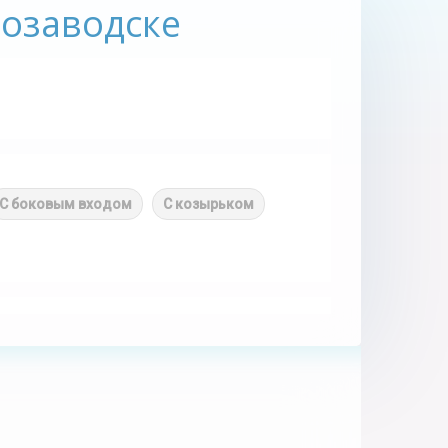
розаводске
С боковым входом
С козырьком