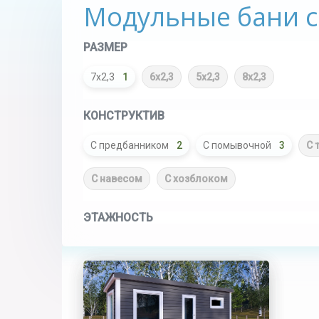
Модульные бани с
РАЗМЕР
7х2,3
1
6х2,3
5х2,3
8х2,3
КОНСТРУКТИВ
С предбанником
2
С помывочной
3
С 
С навесом
С хозблоком
ЭТАЖНОСТЬ