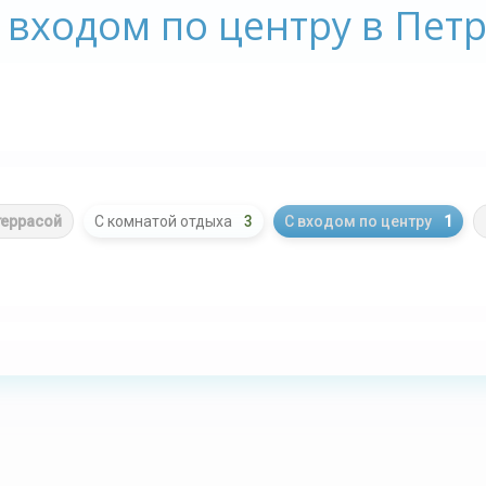
 входом по центру в Пет
террасой
С комнатой отдыха
3
С входом по центру
1