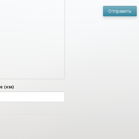
Отправить
е (км)