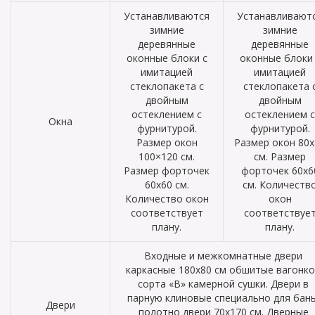
Устанавливаются
Устанавливают
зимние
зимние
деревянные
деревянные
оконные блоки с
оконные блоки 
имитацией
имитацией
стеклопакета с
стеклопакета 
двойным
двойным
остеклением с
остеклением с
Окна
фурнитурой.
фурнитурой.
Размер окон
Размер окон 80х
100×120 см.
см. Размер
Размер форточек
форточек 60х6
60х60 см.
см. Количеств
Количество окон
окон
соответствует
соответствуе
плану.
плану.
Входные и межкомнатные двери
каркасные 180х80 см обшитые вагонк
сорта «В» камерной сушки. Двери в
парную клиновые специально для бань
Двери
полотно двери 70х170 см. Дверные