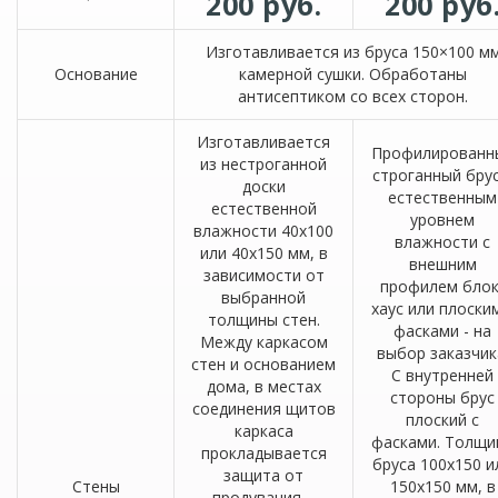
200 руб.
200 руб
Изготавливается из бруса 150×100 м
Основание
камерной сушки. Обработаны
антисептиком со всех сторон.
Изготавливается
Профилированн
из нестроганной
строганный брус
доски
естественным
естественной
уровнем
влажности 40х100
влажности с
или 40х150 мм, в
внешним
зависимости от
профилем блок
выбранной
хаус или плоски
толщины стен.
фасками - на
Между каркасом
выбор заказчик
стен и основанием
С внутренней
дома, в местах
стороны брус
соединения щитов
плоский с
каркаса
фасками. Толщи
прокладывается
бруса 100х150 и
защита от
Стены
150х150 мм, в
продувания –