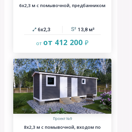
6х2,3 м с помывочной, предбанником
6х2,3
13,8
от 412 200
Проект №9
8х2,3 м с помывочной, входом по