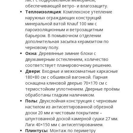
обеспечивающей ветро- и влагозащиту.
Теплоизоляция
: Комплексное утепление
наружных ограждающих конструкций
минеральной ватой Knauf 100 мм с
пароизоляционным и ветрозащитным
барьером. В помывочном отделении
дополнительная засыпка керамзитом по
черновому полу.
Окна
: Деревянные зимние блоки с
двухкамерным остеклением, количество
соответствует планировочному решению.
Двери
: Входные и межкомнатные каркасные
180×80 см с обшивкой вагонкой. Парная
оснащена клиновой дверью 70×170 см с
термостойким уплотнением. Дверные проёмы
обработаны гладким наличником.
Полы
: Двухслойная конструкция с черновым
настилом из антисептированной обрезной
доски 20 мм и чистовым покрытием –
шпунтованной доской камерной сушки 27 мм.
Лаги 40×150 мм с антисептированием.
Плинтусы
: Монтаж по периметру