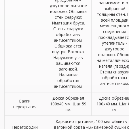
зависимости о
джутовое льняное
выбранной
волокно. Обшивка
толщины стен. 
стен снаружи:
всей площади
Имитация бруса.
межвенцовог
Стены снаружи
соединения
обработаны
прокладываетс
антисептиком.
утеплитель -
Обшивка стен
джутовое
внутри: Вагонка.
волокно. Сборк
Наружные углы
на металлическ
зашиваются
нагеля (гвозди)
вагонкой.
Стены снаруж
Наличник
обработаны
обработан
антисептиком.
антисептиком.
Доска обрезная
Доска обрезна
Балки
100х40 мм. Шаг 59
100х40 мм. Шаг 
перекрытия
см.
см.
Каркасно-щитовые, 100 мм. обшиты
Перегородки
вагонкой сорта «В» камерной сушки с