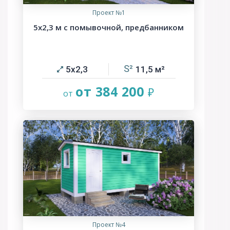
Проект №1
5х2,3 м с помывочной, предбанником
5х2,3
11,5
от 384 200
Проект №4