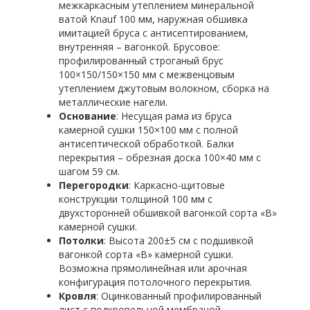
межкаркасным утеплением минеральной
ватой Knauf 100 мм, наружная обшивка
имитацией бруса с антисептированием,
внутренняя – вагонкой. Брусовое:
профилированный строганый брус
100×150/150×150 мм с межвенцовым
утеплением джутовым волокном, сборка на
металлические нагели.
Основание
: Несущая рама из бруса
камерной сушки 150×100 мм с полной
антисептической обработкой. Балки
перекрытия – обрезная доска 100×40 мм с
шагом 59 см.
Перегородки
: Каркасно-щитовые
конструкции толщиной 100 мм с
двухсторонней обшивкой вагонкой сорта «В»
камерной сушки.
Потолки
: Высота 200±5 см с подшивкой
вагонкой сорта «В» камерной сушки.
Возможна прямолинейная или арочная
конфигурация потолочного перекрытия.
Кровля
: Оцинкованный профилированный
лист с подкровельной мембраной,